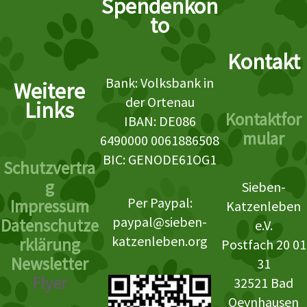
Spendenkon
to
Kontakt
Bank: Volksbank in
Weitere
der Ortenau
Links
Kontaktfor
IBAN: DE086
mular
6490000 0061886508
BIC: GENODE61OG1
Schutzvertra
g
Sieben-
Per Paypal:
Impressum
Katzenleben
paypal@sieben-
Datenschutze
e.V.
katzenleben.org
rklärung
Postfach 20 01
Newsletter
31
Flyer
32521 Bad
Oeynhausen