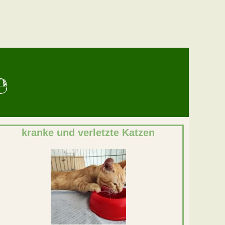
e
kranke und verletzte Katzen