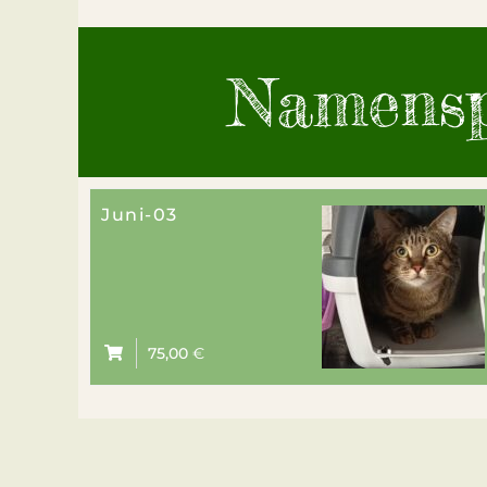
Namensp
Juni-03
75,00
€