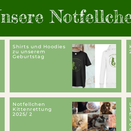
nsere Not­fellch
Shirts und Hoodies
zu unserem
Geburtstag
Notfellchen
Kittenrettung
2025/ 2