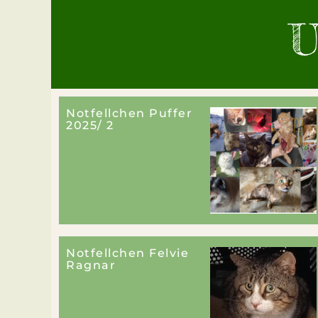
U
Notfellchen Puffer
2025/ 2
Notfellchen Felvie
Ragnar