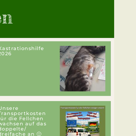
en
Kastrationshilfe
2026
Unsere
Transportkosten
für die Fellchen
wachsen auf das
doppelte/
dreifache an 🙁