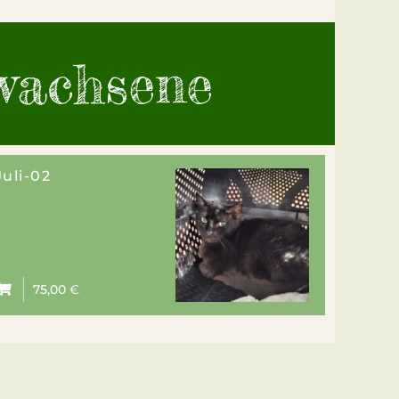
wachsene
Juli-02
75,00
€