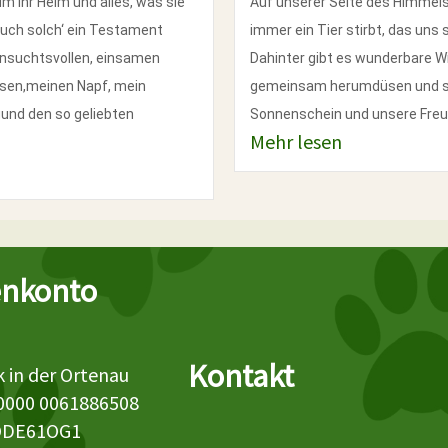
ihr Heim und alles, was sie
Auf unserer Seite des Himmel
 auch solch‘ ein Testament
immer ein Tier stirbt, das uns
nsuchtsvollen, einsamen
Dahinter gibt es wunderbare W
ssen,meinen Napf, mein
gemeinsam herumdüsen und spi
und den so geliebten
Sonnenschein und unsere Freun
Mehr lesen
nkonto
Kontakt
 in der Ortenau
0000 0061886508
ODE61OG1