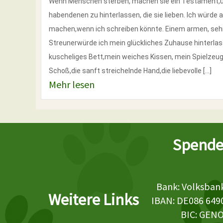
Wenn Menschen sterben, machen sie ein Testament,um 
habendenen zu hinterlassen, die sie lieben. Ich würde
machen,wenn ich schreiben könnte. Einem armen, seh
Streunerwürde ich mein glückliches Zuhause hinterla
kuscheliges Bett,mein weiches Kissen, mein Spielzeug
Schoß,die sanft streichelnde Hand,die liebevolle […]
Mehr lesen
Spende
Bank: Volksbank
Weitere Links
IBAN: DE086 649
BIC: GEN