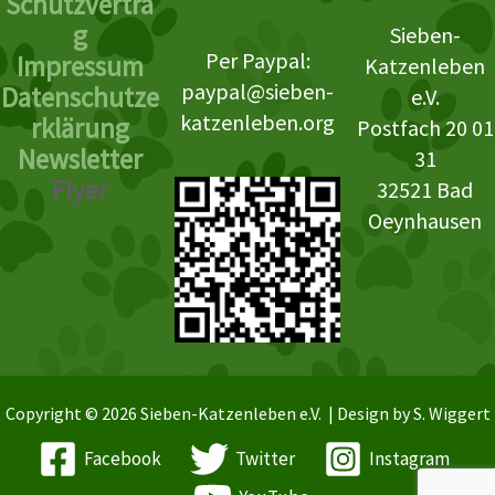
Schutzvertra
g
Sieben-
Per Paypal:
Impressum
Katzenleben
paypal@sieben-
Datenschutze
e.V.
katzenleben.org
rklärung
Postfach 20 01
Newsletter
31
Flyer
32521 Bad
Oeynhausen
Copyright © 2026 Sieben-Katzenleben e.V. | Design by S. Wiggert
Facebook
Twitter
Instagram