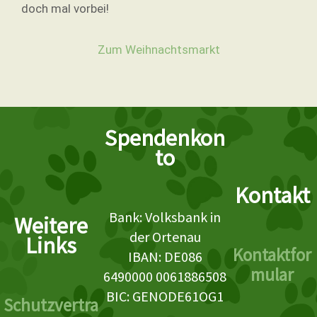
doch mal vorbei!
Zum Weihnachtsmarkt
Spendenkon
to
Kontakt
Bank: Volksbank in
Weitere
der Ortenau
Links
Kontaktfor
IBAN: DE086
mular
6490000 0061886508
BIC: GENODE61OG1
Schutzvertra