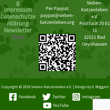
g
Sieben-
Per Paypal:
Impressum
Katzenleben
paypal@sieben-
Datenschutze
e.V.
katzenleben.org
rklärung
Postfach 20 01
Newsletter
31
Flyer
32521 Bad
Oeynhausen
Copyright © 2026 Sieben-Katzenleben e.V. | Design by S. Wiggert
Facebook
Twitter
Instagram
YouTube