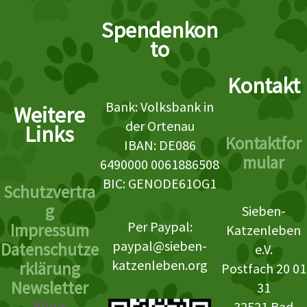
Spendenkon
to
Kontakt
Bank: Volksbank in
Weitere
der Ortenau
Links
Kontaktfor
IBAN: DE086
mular
6490000 0061886508
BIC: GENODE61OG1
Schutzvertra
g
Sieben-
Per Paypal:
Impressum
Katzenleben
paypal@sieben-
Datenschutze
e.V.
katzenleben.org
rklärung
Postfach 20 01
Newsletter
31
32521 Bad