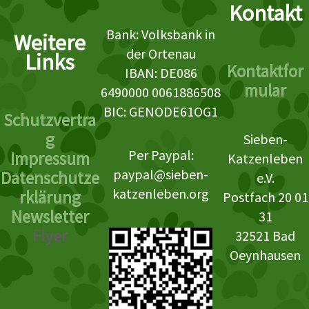
Kontakt
Bank: Volksbank in
Weitere
der Ortenau
Links
Kontaktfor
IBAN: DE086
mular
6490000 0061886508
BIC: GENODE61OG1
Schutzvertra
g
Sieben-
Per Paypal:
Impressum
Katzenleben
paypal@sieben-
Datenschutze
e.V.
katzenleben.org
rklärung
Postfach 20 01
Newsletter
31
Flyer
32521 Bad
Oeynhausen