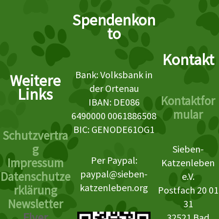
Spendenkon
to
Kontakt
Bank: Volksbank in
Weitere
der Ortenau
Links
Kontaktfor
IBAN: DE086
mular
6490000 0061886508
BIC: GENODE61OG1
Schutzvertra
g
Sieben-
Per Paypal:
Impressum
Katzenleben
paypal@sieben-
Datenschutze
e.V.
katzenleben.org
rklärung
Postfach 20 01
Newsletter
31
Flyer
32521 Bad