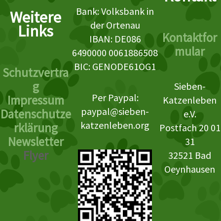
Bank: Volksbank in
Weitere
der Ortenau
Links
Kontaktfor
IBAN: DE086
mular
6490000 0061886508
BIC: GENODE61OG1
Schutzvertra
g
Sieben-
Per Paypal:
Impressum
Katzenleben
paypal@sieben-
Datenschutze
e.V.
katzenleben.org
rklärung
Postfach 20 01
Newsletter
31
Flyer
32521 Bad
Oeynhausen