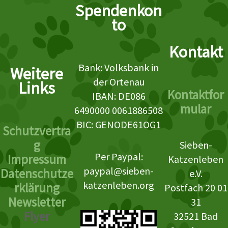
Spendenkon
to
Kontakt
Bank: Volksbank in
Weitere
der Ortenau
Links
Kontaktfor
IBAN: DE086
mular
6490000 0061886508
BIC: GENODE61OG1
Schutzvertra
g
Sieben-
Per Paypal:
Impressum
Katzenleben
paypal@sieben-
Datenschutze
e.V.
katzenleben.org
rklärung
Postfach 20 01
Newsletter
31
Flyer
32521 Bad