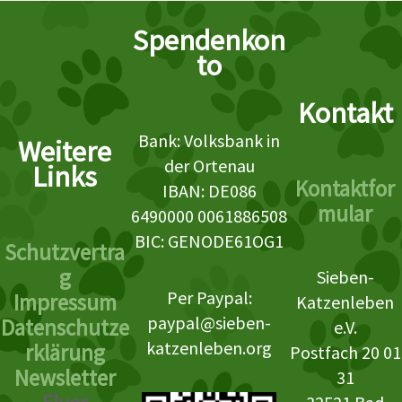
Spendenkon
to
Kontakt
Bank: Volksbank in
Weitere
der Ortenau
Links
Kontaktfor
IBAN: DE086
mular
6490000 0061886508
BIC: GENODE61OG1
Schutzvertra
g
Sieben-
Per Paypal:
Impressum
Katzenleben
paypal@sieben-
Datenschutze
e.V.
katzenleben.org
rklärung
Postfach 20 01
Newsletter
31