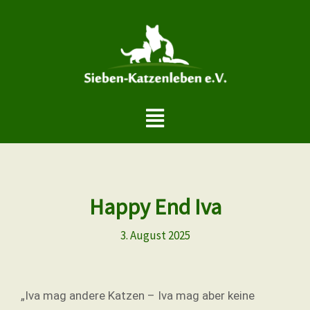
Zum
Inhalt
springen
Menü
Happy End Iva
3. August 2025
„Iva mag andere Katzen – Iva mag aber keine