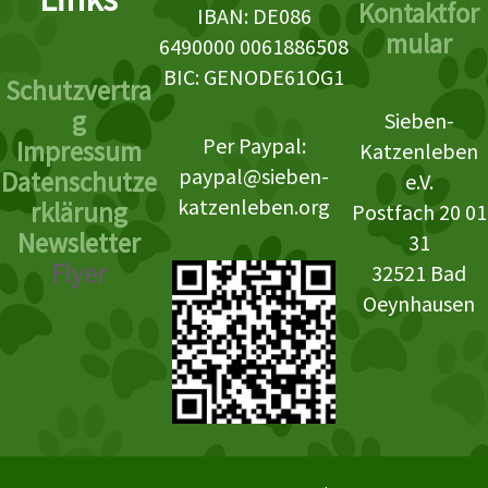
Kontaktfor
IBAN: DE086
mular
6490000 0061886508
BIC: GENODE61OG1
Schutzvertra
g
Sieben-
Per Paypal:
Impressum
Katzenleben
paypal@sieben-
Datenschutze
e.V.
katzenleben.org
rklärung
Postfach 20 01
Newsletter
31
Flyer
32521 Bad
Oeynhausen