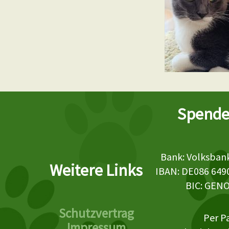
Spende
Bank: Volksbank
Weitere Links
IBAN: DE086 649
BIC: GEN
Schutzvertrag
Per P
Impressum