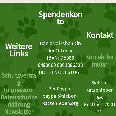
Spendenkon
to
Kontakt
Bank: Volksbank in
Weitere
der Ortenau
Links
Kontaktfor
IBAN: DE086
mular
6490000 0061886508
BIC: GENODE61OG1
Schutzvertra
g
Sieben-
Per Paypal:
Impressum
Katzenleben
paypal@sieben-
Datenschutze
e.V.
katzenleben.org
rklärung
Postfach 20 01
Newsletter
31