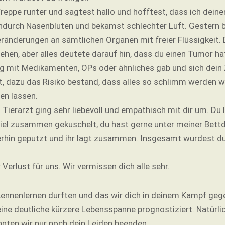
eppe runter und sagtest hallo und hofftest, dass ich deinen
endurch Nasenbluten und bekamst schlechter Luft. Gestern
ränderungen an sämtlichen Organen mit freier Flüssigkeit. D
ehen, aber alles deutete darauf hin, dass du einen Tumor ha
ung mit Medikamenten, OPs oder ähnliches gab und sich dei
t, dazu das Risiko bestand, dass alles so schlimm werden w
en lassen.
n Tierarzt ging sehr liebevoll und empathisch mit dir um. Du
iel zusammen gekuschelt, du hast gerne unter meiner Bett
rhin geputzt und ihr lagt zusammen. Insgesamt wurdest du 
r Verlust für uns. Wir vermissen dich alle sehr.
h kennenlernen durften und das wir dich in deinem Kampf geg
e deutliche kürzere Lebensspanne prognostiziert. Natürlich i
nnten wir nur noch dein Leiden beenden.