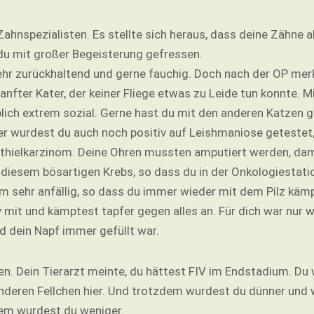
Zahnspezialisten. Es stellte sich heraus, dass deine Zähne 
du mit großer Begeisterung gefressen.
hr zurückhaltend und gerne fauchig. Doch nach der OP merkte
anfter Kater, der keiner Fliege etwas zu Leide tun konnte. 
lich extrem sozial. Gerne hast du mit den anderen Katzen 
er wurdest du auch noch positiv auf Leishmaniose getestet,
thielkarzinom. Deine Ohren mussten amputiert werden, dami
diesem bösartigen Krebs, so dass du in der Onkologiestati
sehr anfällig, so dass du immer wieder mit dem Pilz kämp
 mit und kämptest tapfer gegen alles an. Für dich war nur 
nd dein Napf immer gefüllt war.
. Dein Tierarzt meinte, du hättest FIV im Endstadium. Du 
nderen Fellchen hier. Und trotzdem wurdest du dünner und w
dem wurdest du weniger.