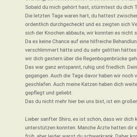
Sobald du mich gehört hast, stürmtest du dich Tr
Die letzten Tage waren hart, du hattest zwisch
ordentlich durchgecheckt und es zeigten sich Ve
sich der Knochen abbaute, wir konnten es nicht s
Da es keine Chance auf eine hilfreiche Behandl
verschlimmert hätte und du sehr gelitten hättes
wir dich gestern über die Regenbogenbrücke geh
Das war ganz entspannt, ruhig und friedlich. Dei
gegangen. Auch die Tage davor haben wir noch v
geschlafen. Auch meine Katzen haben dich weite
gepflegt und geliebt.
Das du nicht mehr hier bei uns bist, ist ein große
Lieber sanfter Shiro, es ist schön, dass wir dic
unterstützen konnten. Manche Ärzte hatten dir ein
früh, aber leider warst du schwerkrank. Daher ko