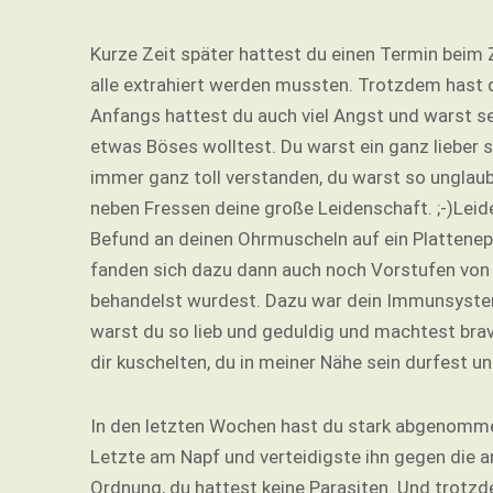
Kurze Zeit später hattest du einen Termin beim 
alle extrahiert werden mussten. Trotzdem hast 
Anfangs hattest du auch viel Angst und warst se
etwas Böses wolltest. Du warst ein ganz lieber s
immer ganz toll verstanden, du warst so unglaub
neben Fressen deine große Leidenschaft. ;-)Leid
Befund an deinen Ohrmuscheln auf ein Plattenep
fanden sich dazu dann auch noch Vorstufen von 
behandelst wurdest. Dazu war dein Immunsystem 
warst du so lieb und geduldig und machtest brav
dir kuschelten, du in meiner Nähe sein durfest u
In den letzten Wochen hast du stark abgenommen
Letzte am Napf und verteidigste ihn gegen die a
Ordnung, du hattest keine Parasiten. Und trotz