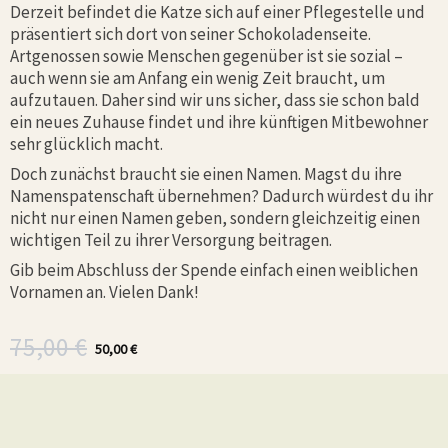
Derzeit befindet die Katze sich auf einer Pflegestelle und
präsentiert sich dort von seiner Schokoladenseite.
Artgenossen sowie Menschen gegenüber ist sie sozial –
auch wenn sie am Anfang ein wenig Zeit braucht, um
aufzutauen. Daher sind wir uns sicher, dass sie schon bald
ein neues Zuhause findet und ihre künftigen Mitbewohner
sehr glücklich macht.
Doch zunächst braucht sie einen Namen. Magst du ihre
Namenspatenschaft übernehmen? Dadurch würdest du ihr
nicht nur einen Namen geben, sondern gleichzeitig einen
wichtigen Teil zu ihrer Versorgung beitragen.
Gib beim Abschluss der Spende einfach einen weiblichen
Vornamen an. Vielen Dank!
Ursprünglicher
Aktueller
75,00
€
50,00
€
Preis
Preis
war:
ist:
75,00 €
50,00 €.