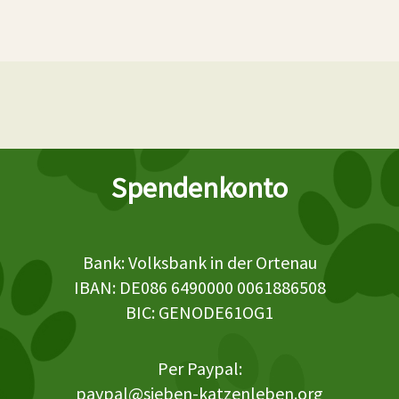
Spendenkonto
Bank: Volksbank in der Ortenau
IBAN: DE086 6490000 0061886508
BIC: GENODE61OG1
Per Paypal:
paypal@sieben-katzenleben.org