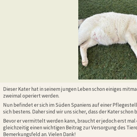
Dieser Kater hat in seinem jungen Leben schon einiges mitm
zweimal operiert werden.
Nun befindet er sich im Süden Spaniens auf einer Pflegeste
sich bestens. Daher sind wir uns sicher, dass der Kater schon
Bevor er vermittelt werden kann, braucht er jedoch erst m
gleichzeitig einen wichtigen Beitrag zur Versorgung des Tie
Bemerkungsfeld an. Vielen Dank!